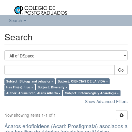
Search
Search
Go
Subject: Biology and behavior ×
Subject: CIENCIAS DE LA VIDA ×
Has File(s): true ×
Subject: Diversity ×
Author: Acuña Soto, Jesús Alberto ×
Subject: Entomología y Acarología ×
Show Advanced Filters
Now showing items 1-1 of 1
Ácaros eriofioideos (Acari: Prostigmata) asociados a
tres familias de árboles forestales en México.