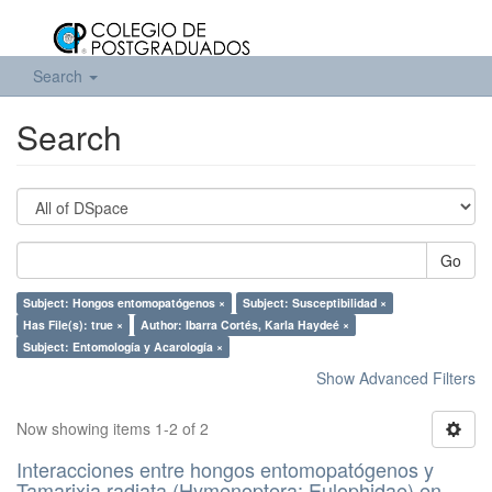
Search
Search
Go
Subject: Hongos entomopatógenos ×
Subject: Susceptibilidad ×
Has File(s): true ×
Author: Ibarra Cortés, Karla Haydeé ×
Subject: Entomología y Acarología ×
Show Advanced Filters
Now showing items 1-2 of 2
Interacciones entre hongos entomopatógenos y
Tamarixia radiata (Hymenoptera: Eulophidae) en