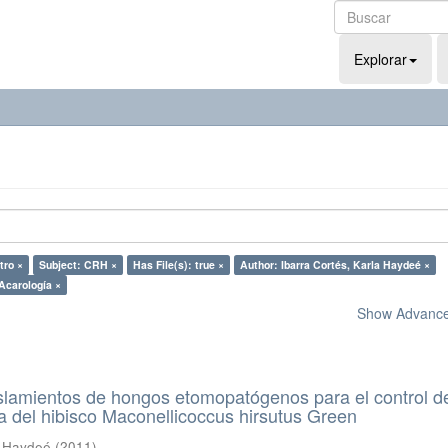
Explorar
tro ×
Subject: CRH ×
Has File(s): true ×
Author: Ibarra Cortés, Karla Haydeé ×
Acarología ×
Show Advanced
slamientos de hongos etomopatógenos para el control d
da del hibisco Maconellicoccus hirsutus Green
a Haydeé
(
2011
)