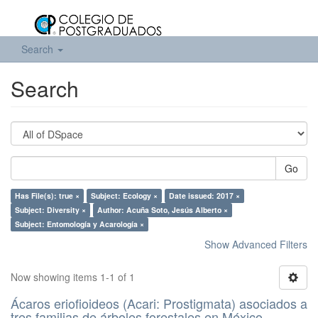
Search
Search
Go
Has File(s): true ×
Subject: Ecology ×
Date issued: 2017 ×
Subject: Diversity ×
Author: Acuña Soto, Jesús Alberto ×
Subject: Entomología y Acarología ×
Show Advanced Filters
Now showing items 1-1 of 1
Ácaros eriofioideos (Acari: Prostigmata) asociados a
tres familias de árboles forestales en México.