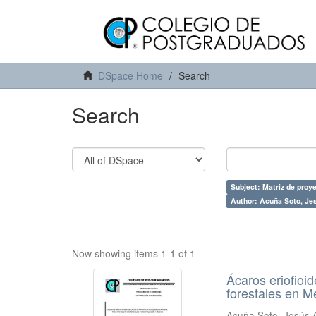
DSpace Home
Search
Search
Subject: Matriz de proy
Author: Acuña Soto, Je
Now showing items 1-1 of 1
Ácaros eriofioid
forestales en M
Acuña Soto, Jesús 