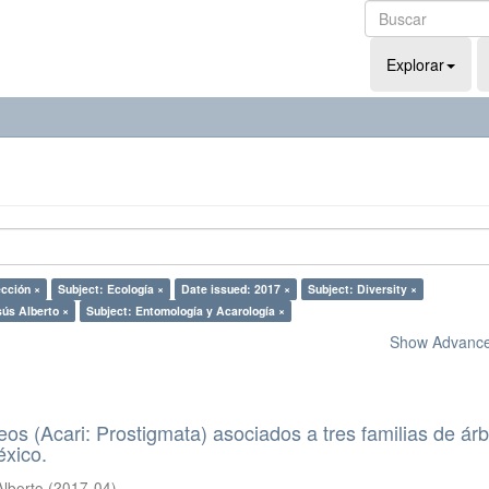
Explorar
ección ×
Subject: Ecología ×
Date issued: 2017 ×
Subject: Diversity ×
sús Alberto ×
Subject: Entomología y Acarología ×
Show Advanced
eos (Acari: Prostigmata) asociados a tres familias de ár
éxico.
Alberto
(
2017-04
)