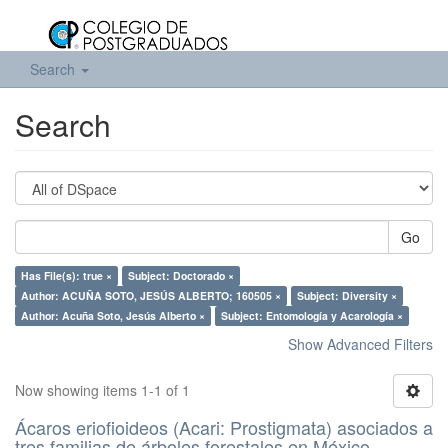
Search
Search
Go
Has File(s): true ×
Subject: Doctorado ×
Author: ACUÑA SOTO, JESÚS ALBERTO; 160505 ×
Subject: Diversity ×
Author: Acuña Soto, Jesús Alberto ×
Subject: Entomología y Acarología ×
Show Advanced Filters
Now showing items 1-1 of 1
Ácaros eriofioideos (Acari: Prostigmata) asociados a
tres familias de árboles forestales en México.