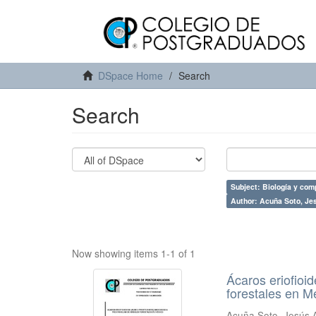
DSpace Home
Search
Search
Subject: Biología y com
Author: Acuña Soto, Je
Now showing items 1-1 of 1
Ácaros eriofioid
forestales en M
Acuña Soto, Jesús 