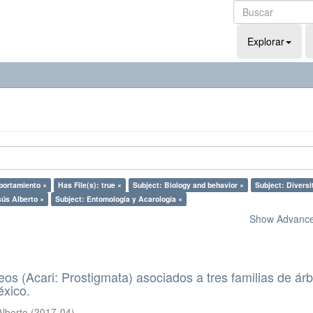
Explorar
portamiento ×
Has File(s): true ×
Subject: Biology and behavior ×
Subject: Diversi
sús Alberto ×
Subject: Entomología y Acarología ×
Show Advanced
eos (Acari: Prostigmata) asociados a tres familias de ár
éxico.
Alberto
(
2017-04
)