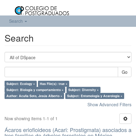
Search
Search
Go
Subject: Ecology ×
Has File(s): true ×
Subject: Biología y comportamiento ×
Subject: Diversity ×
Author: Acuña Soto, Jesús Alberto ×
Subject: Entomología y Acarología ×
Show Advanced Filters
Now showing items 1-1 of 1
Ácaros eriofioideos (Acari: Prostigmata) asociados a
tres familias de árboles forestales en México.