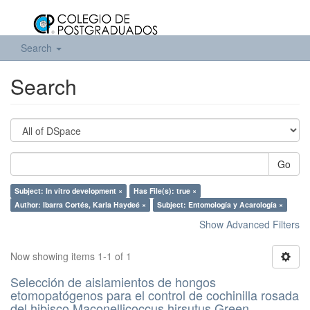
Search
Search
Go
Subject: In vitro development ×
Has File(s): true ×
Author: Ibarra Cortés, Karla Haydeé ×
Subject: Entomología y Acarología ×
Show Advanced Filters
Now showing items 1-1 of 1
Selección de aislamientos de hongos
etomopatógenos para el control de cochinilla rosada
del hibisco Maconellicoccus hirsutus Green