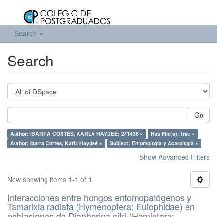
Search
Search
Go
Author: IBARRA CORTÉS, KARLA HAYDEÉ; 271436 ×
Has File(s): true ×
Author: Ibarra Cortés, Karla Haydeé ×
Subject: Entomología y Acarología ×
Show Advanced Filters
Now showing items 1-1 of 1
Interacciones entre hongos entomopatógenos y
Tamarixia radiata (Hymenoptera: Eulophidae) en
poblaciones de Diaphorina citri (Hemiptera: