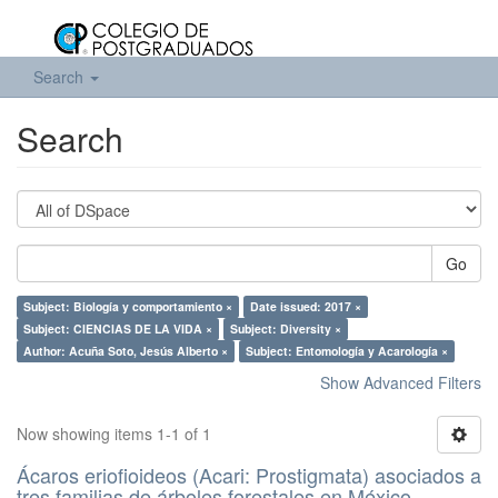
Search
Search
Go
Subject: Biología y comportamiento ×
Date issued: 2017 ×
Subject: CIENCIAS DE LA VIDA ×
Subject: Diversity ×
Author: Acuña Soto, Jesús Alberto ×
Subject: Entomología y Acarología ×
Show Advanced Filters
Now showing items 1-1 of 1
Ácaros eriofioideos (Acari: Prostigmata) asociados a
tres familias de árboles forestales en México.