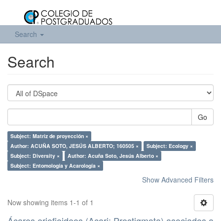
Search
Search
Go
Subject: Matriz de proyección ×
Author: ACUÑA SOTO, JESÚS ALBERTO; 160505 ×
Subject: Ecology ×
Subject: Diversity ×
Author: Acuña Soto, Jesús Alberto ×
Subject: Entomología y Acarología ×
Show Advanced Filters
Now showing items 1-1 of 1
Ácaros eriofioideos (Acari: Prostigmata) asociados a