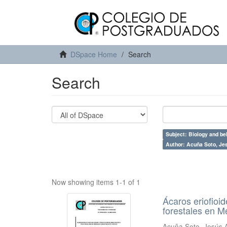
DSpace Home
Search
Search
Subject: Biology and be
Author: Acuña Soto, Je
Now showing items 1-1 of 1
Ácaros eriofioid
forestales en M
Acuña Soto, Jesús 