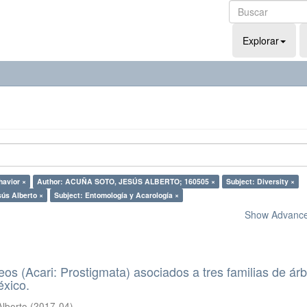
Explorar
havior ×
Author: ACUÑA SOTO, JESÚS ALBERTO; 160505 ×
Subject: Diversity ×
sús Alberto ×
Subject: Entomología y Acarología ×
Show Advanced
eos (Acari: Prostigmata) asociados a tres familias de ár
éxico.
Alberto
(
2017-04
)