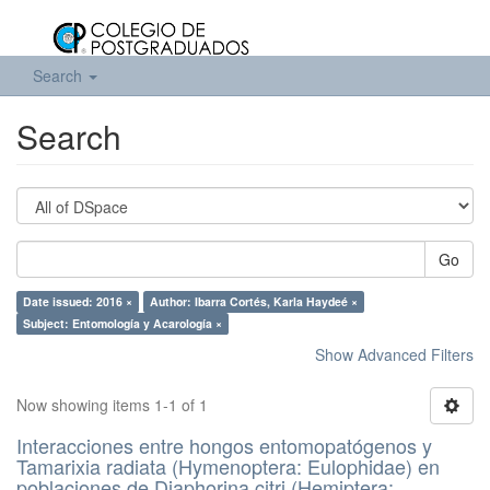
Search
Search
Go
Date issued: 2016 ×
Author: Ibarra Cortés, Karla Haydeé ×
Subject: Entomología y Acarología ×
Show Advanced Filters
Now showing items 1-1 of 1
Interacciones entre hongos entomopatógenos y
Tamarixia radiata (Hymenoptera: Eulophidae) en
poblaciones de Diaphorina citri (Hemiptera: