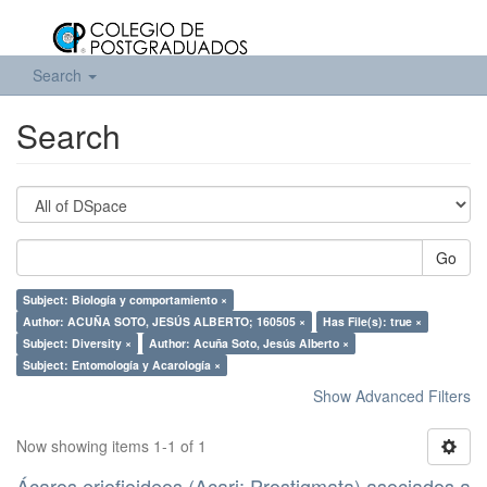
Search
Search
Go
Subject: Biología y comportamiento ×
Author: ACUÑA SOTO, JESÚS ALBERTO; 160505 ×
Has File(s): true ×
Subject: Diversity ×
Author: Acuña Soto, Jesús Alberto ×
Subject: Entomología y Acarología ×
Show Advanced Filters
Now showing items 1-1 of 1
Ácaros eriofioideos (Acari: Prostigmata) asociados a