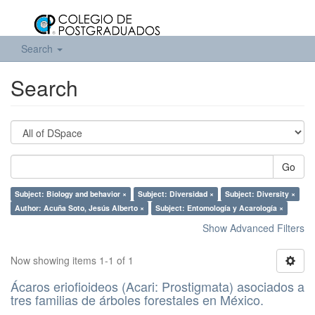
Search
Search
Go
Subject: Biology and behavior ×
Subject: Diversidad ×
Subject: Diversity ×
Author: Acuña Soto, Jesús Alberto ×
Subject: Entomología y Acarología ×
Show Advanced Filters
Now showing items 1-1 of 1
Ácaros eriofioideos (Acari: Prostigmata) asociados a
tres familias de árboles forestales en México.