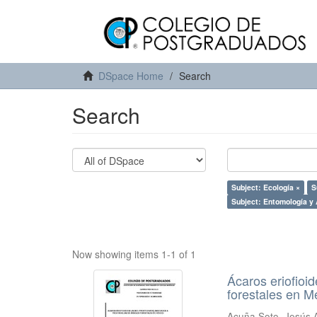
DSpace Home
Search
Search
Subject: Ecología ×
S
Subject: Entomología y 
Now showing items 1-1 of 1
Ácaros eriofioid
forestales en M
Acuña Soto, Jesús 