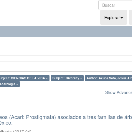
Explorar
ubject: CIENCIAS DE LA VIDA ×
Subject: Diversity ×
Author: Acuña Soto, Jesús Alb
Acarología ×
Show Advanced
eos (Acari: Prostigmata) asociados a tres familias de ár
éxico.
Alberto
(
2017-04
)