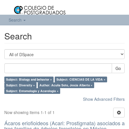
Search
Search
Go
Subject: Biology and behavior ×
Subject: CIENCIAS DE LA VIDA ×
Subject: Diversity ×
Author: Acuña Soto, Jesús Alberto ×
Subject: Entomología y Acarología ×
Show Advanced Filters
Now showing items 1-1 of 1
Ácaros eriofioideos (Acari: Prostigmata) asociados a
tres familias de árboles forestales en México.